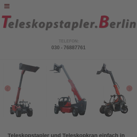
TELEFON:
030 - 76887761
‹
›
Teleskopstapler und Teleskopkran einfach in