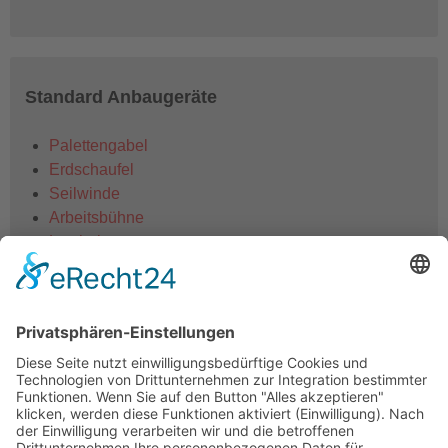
Standard Anbaugeräte
Palettengabel
Erdschaufel
Seilwinde
Arbeitsbühne
Lasthaken
Zubehör auf Nachfrage
Rußpartikelfilter
Non-Marking-Reifen